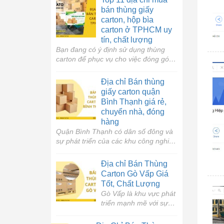
bởi các cửa hàng, cơ sở
bán thùng giấy
kinh doanh và doanh
carton, hộp bìa
nghiệp lớn nhỏ không
carton ở TPHCM uy
ngừng mở rộng. Và
tín, chất lượng
hiện nay Quận 12 còn
Bạn đang có ý định sử dụng thùng
là địa điểm thu hút
carton để phục vụ cho việc đóng gói
lượng lớn người dân lựa
và vận chuyển hàng hóa? Bạn không
chọn là nơi an cư […]
biết nên lựa chọn địa chỉ bán thùng
Địa chỉ Bán thùng
carton ở đâu tại TPHCM uy tín? Đơn
giấy carton quận
vị nào mua bán thùng carton lẻ? In
Bình Thạnh giá rẻ,
thùng carton giá rẻ ở đâu? Bài viết
chuyển nhà, đóng
này […]
hàng
Quận Bình Thạnh có dân số đông và
sự phát triển của các khu công nghiệp
phát triển mạnh mẽ đã kích thích nhu
cầu mua thùng carton. Đây không chỉ
Địa chỉ Bán Thùng
là do nhu cầu đóng gói hàng hóa
Carton Gò Vấp Giá
trong quá trình vận chuyển kinh
Tốt, Chất Lượng
doanh hàng hóa online mà còn bởi sự
Gò Vấp là khu vực phát
phát triển […]
triển mạnh mẽ với sự
tập trung đông đảo các
doanh nghiệp, công ty,