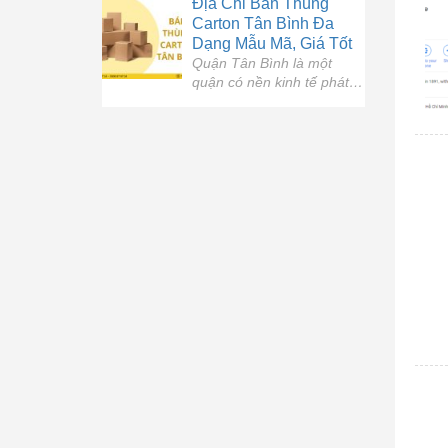
Địa Chỉ Bán Thùng
và nhà máy sản xuất, là
Carton Tân Bình Đa
nơi có nhu cầu lớn về
Dạng Mẫu Mã, Giá Tốt
thùng carton dùng
Quận Tân Bình là một
trong đóng gói, vận
quận có nền kinh tế phát
chuyển hàng hóa. Bên
triển mạnh, dự kiến xu
cạnh đó, sự phát triển
hướng ngày càng phát
mạnh mẽ của thương
triển vượt bậc trong tương
mại điện tử […]
lai. Đặc biệt quận Tân Bình
có cảng hàng không quốc
tế Tân Sơn Nhất – đầu mối
giao thông hàng không
của khu vực phía Nam.
Nhu cầu đóng […]