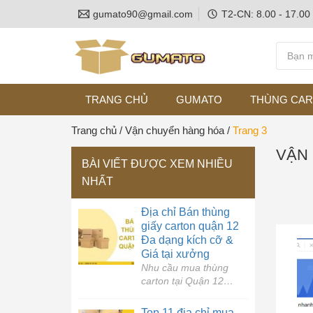
gumato90@gmail.com
T2-CN: 8.00 - 17.00
TRANG CHỦ
GUMATO
THÙNG CA
Trang chủ
/
Vận chuyển hàng hóa
/
Trang 3
VẬN
BÀI VIẾT ĐƯỢC XEM NHIỀU
NHẤT
Địa chỉ Bán thùng
giấy carton quận 12
Đa dạng kích cỡ &
Giá tại xưởng
Nhu cầu mua thùng
carton tại Quận 12
trong những năm gần
đây tăng lên đáng kể
Top 11 địa chỉ mua