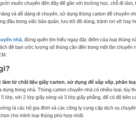
người muốn chuyển đến đây để gần với trường học, chỗ đi làm, 
chăng và dễ dàng di chuyển, sử dụng thùng carton để chuyển nh
àng đầu trong việc bảo quản, lưu trữ đồ dùng, tránh rơi vỡ hay 
huyển nhà
, đừng quên tìm hiểu ngay đặc điểm của loại thùng n
cách để bạn ước lượng số thùng cần đến trong một lần chuyển 
CM.
gì?
làm từ chất liệu giấy carton, sử dụng để sắp xếp, phân loạ
a dụng trong nhà. Thùng carton chuyển nhà có nhiều loại, tùy th
5 lớp, với 2 lớp giấy sóng và 3 lớp giấy phẳng, để có độ bền c
ờng là các hộ gia đình và các công ty cung cấp dịch vụ chuyể
chọn cho mình loại thùng phù hợp nhất.