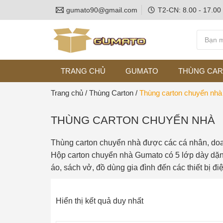
gumato90@gmail.com
T2-CN: 8.00 - 17.00
TRANG CHỦ
GUMATO
THÙNG CA
Trang chủ
/
Thùng Carton
/
Thùng carton chuyển nhà
THÙNG CARTON CHUYỂN NHÀ
Thùng carton chuyển nhà được các cá nhân, doan
Hộp carton chuyển nhà Gumato có 5 lớp dày dặn,
áo, sách vở, đồ dùng gia đình đến các thiết bị đi
Hiển thị kết quả duy nhất