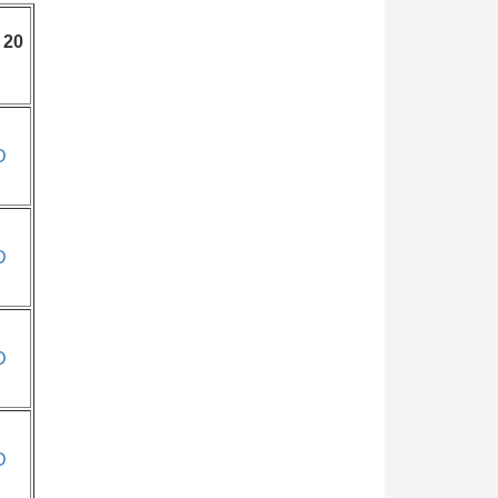
 20
Đ
Đ
Đ
Đ