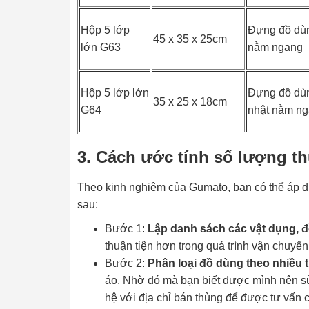
Hộp 5 lớp
Đựng đồ dùn
45 x 35 x 25cm
lớn G63
nằm ngang
Hộp 5 lớp lớn
Đựng đồ dùn
35 x 25 x 18cm
G64
nhật nằm n
3. Cách ước tính số lượng t
Theo kinh nghiệm của Gumato, bạn có thể áp dụ
sau:
Bước 1:
Lập danh sách các vật dụng, đ
thuận tiện hơn trong quá trình vận chuyển
Bước 2:
Phân loại đồ dùng theo nhiều t
áo. Nhờ đó mà bạn biết được mình nên sử d
hệ với địa chỉ bán thùng để được tư vấn 