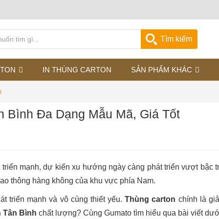
Tìm kiếm
RTON
IN THÙNG CARTON
SẢN PHẨM KHÁC
h
n Bình Đa Dạng Mẫu Mã, Giá Tốt
 triển mạnh, dự kiến xu hướng ngày càng phát triển vượt bậc t
iao thông hàng không của khu vực phía Nam.
t triển mạnh và vô cùng thiết yếu.
Thùng carton
chính là gi
n Tân Bình
chất lượng? Cùng Gumato tìm hiểu qua bài viết dướ