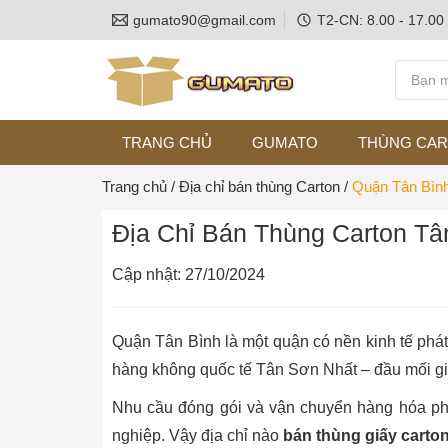
gumato90@gmail.com
T2-CN: 8.00 - 17.00
TRANG CHỦ
GUMATO
THÙNG CA
Trang chủ
/
Địa chỉ bán thùng Carton
/
Quận Tân Bìn
Địa Chỉ Bán Thùng Carton Tâ
Cập nhật: 27/10/2024
Quận Tân Bình là một quận có nền kinh tế phát
hàng không quốc tế Tân Sơn Nhất – đầu mối g
Nhu cầu đóng gói và vận chuyển hàng hóa phá
nghiệp. Vậy địa chỉ nào
bán thùng giấy carto