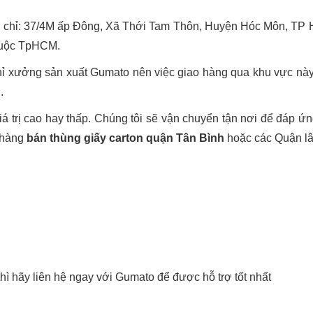
a chỉ: 37/4M ấp Đông, Xã Thới Tam Thôn, Huyện Hóc Môn, TP H
thuộc TpHCM.
hỉ xưởng sản xuất Gumato nên việc giao hàng qua khu vực nà
.
 trị cao hay thấp. Chúng tôi sẽ vận chuyển tận nơi để đáp 
n hàng
bán thùng giấy carton quận Tân Bình
hoặc các Quận lâ
 hãy liên hệ ngay với Gumato để được hỗ trợ tốt nhất