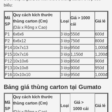
biểu:
Quy cách kích thước
Mã
Giá > 1000
thùng carton (Cm)
Loại
Giá lẻ
SP
cái
(Dài x Rộng x Cao)
P1
6x6x6
3 lớp
550đ
600đ
P2
6x6x12
3 lớp
750đ
800đ
P14
10x7x13
3 lớp
950đ
1,000đ
P15
10x7x16
3 lớp
1,150đ
1,200đ
P12
10x10x6
3 lớp
850đ
900đ
P13
10x10x8
3 lớp
900đ
950đ
P16
10x10x10
3 lớp
950đ
1,000đ
Bảng giá thùng carton tại Gumato
Quy cách kích thước
Mã
Giá >
thùng carton (Cm)
Loại
Giá lẻ
SP
1000 cái
(Dài x Rộng x Cao)