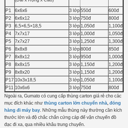
P1
6x6x6
3 lớp
550đ
600đ
P2
6x6x12
3 lớp
750đ
800đ
P3
6,5×6,5×18,5
3 lớp
1,050đ
1,100đ
P4
7x7x17
3 lớp
1,000đ
1,050đ
P5
7x7x27
3 lớp
1,250đ
1,300đ
P6
8x8x8
3 lớp
800đ
850đ
P7
8x8x12
3 lớp
950đ
1,000đ
P8
8x8x15
3 lớp
1,150đ
1,200đ
P9
8x8x20
3 lớp
1,150đ
1,200đ
P17
10x3x18,5
3 lớp
1,050đ
1,100đ
P11
10x6x6
3 lớp
750đ
800đ
Ngoài ra, Gumato có cung cấp thùng carton giá rẻ cho các
mục đích khác như
thùng carton lớn chuyển nhà
,
đóng
hàng đi máy bay
. Những mẫu thùng này thường cần kích
thước lớn và độ chắc chắn cứng cáp để vận chuyển đồ
đạc đi xa, qua nhiều khâu trung chuyển.