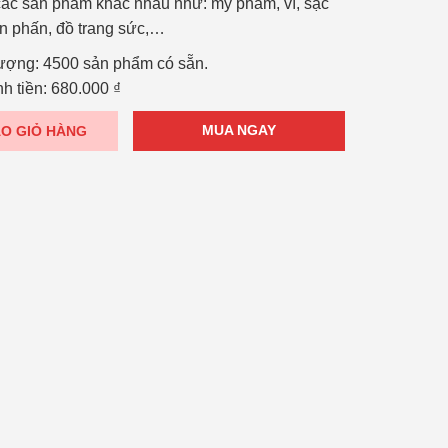
các sản phẩm khác nhau như: mỹ phẩm, ví, sạc
n phấn, đồ trang sức,…
lượng:
4500 sản phẩm có sẵn.
h tiền:
680.000
₫
MUA NGAY
O GIỎ HÀNG