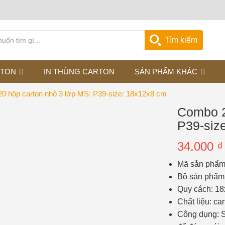
Tìm kiếm
RTON
IN THÙNG CARTON
SẢN PHẨM KHÁC
0 hộp carton nhỏ 3 lớp MS: P39-size: 18x12x8 cm
Combo 2
P39-siz
34.000
₫
Mã sản phẩm
Bộ sản phẩm
Quy cách: 18
Chất liệu: ca
Công dụng: 