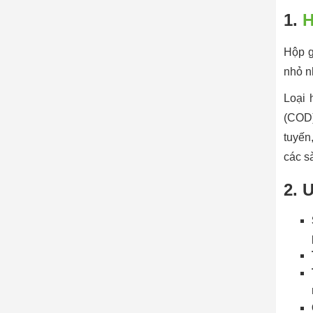
1.
H
Hộp g
nhỏ n
Loại 
(COD)
tuyến
các s
2. 