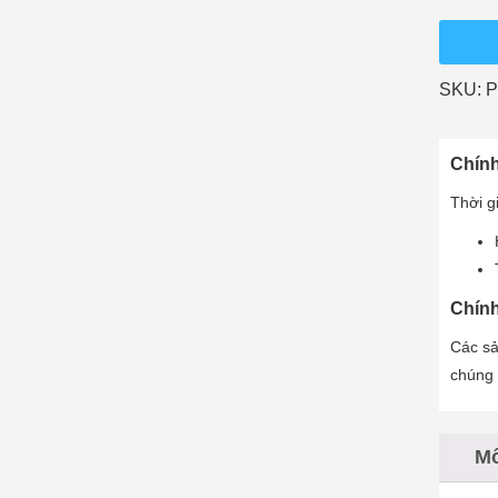
SKU:
P
Chính
Thời g
Chính
Các sả
chúng 
Mô