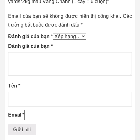
yards*2kg màu Vàng Chanh (1 cây = 6 cuộn)”
Email của bạn sẽ không được hiển thị công khai.
Các
trường bắt buộc được đánh dấu
*
Đánh giá của bạn
*
Đánh giá của bạn
*
Tên
*
Email
*