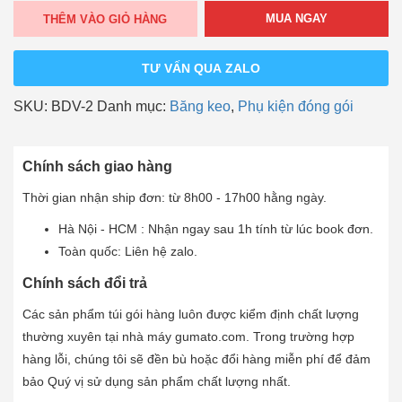
200
MUA NGAY
THÊM VÀO GIỎ HÀNG
yards*2kg
màu
TƯ VẤN QUA ZALO
Vàng
Chanh
SKU:
BDV-2
Danh mục:
Băng keo
,
Phụ kiện đóng gói
(1
cây
=
Chính sách giao hàng
6
Thời gian nhận ship đơn: từ 8h00 - 17h00 hằng ngày.
cuộn)
số
Hà Nội - HCM : Nhận ngay sau 1h tính từ lúc book đơn.
lượng
Toàn quốc: Liên hệ zalo.
Chính sách đổi trả
Các sản phẩm túi gói hàng luôn được kiểm định chất lượng
thường xuyên tại nhà máy gumato.com. Trong trường hợp
hàng lỗi, chúng tôi sẽ đền bù hoặc đổi hàng miễn phí để đảm
bảo Quý vị sử dụng sản phẩm chất lượng nhất.