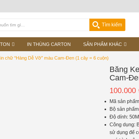
Tìm kiếm
RTON
IN THÙNG CARTON
SẢN PHẨM KHÁC
in chữ “Hàng Dễ Vỡ” màu Cam-Đen (1 cây = 6 cuộn)
Băng Ke
Cam-Đen
100.000
Mã sản phẩ
Bộ sản phẩm
Độ dính: 50
Công dụng: B
sử dụng để cố