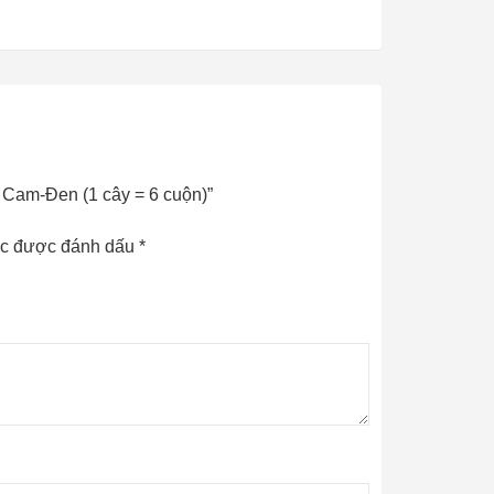
 Cam-Đen (1 cây = 6 cuộn)”
ộc được đánh dấu
*