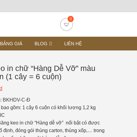
0
BẢNG GIÁ
BLOG
LIÊN HỆ
o in chữ “Hàng Dễ Vỡ” màu
 (1 cây = 6 cuộn)
₫
m: BKHDV-C-Đ
 bao gồm:
1 cây 6 cuộn có khối lượng 1,2 kg
MIC
ăng keo in chữ “Hàng dễ vỡ” nổi bật có được
 định, đóng gói thùng carton, thùng xốp,… trong