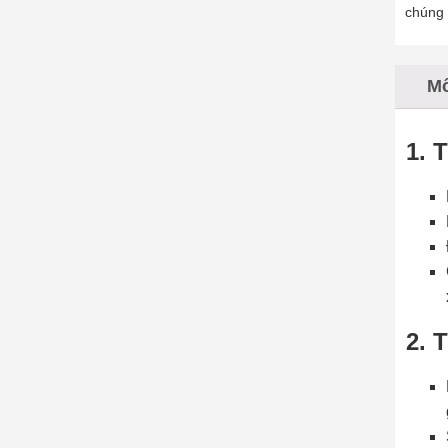
chúng 
Mô
1. 
2. 