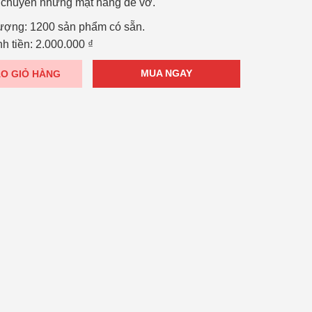
n chuyển những mặt hàng dễ vỡ.
lượng:
1200 sản phẩm có sẵn.
h tiền:
2.000.000
₫
MUA NGAY
O GIỎ HÀNG