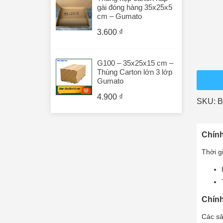
gài đóng hàng 35x25x5
cm – Gumato
3.600
₫
G100 – 35x25x15 cm –
Thùng Carton lớn 3 lớp
Gumato
4.900
₫
SKU:
B
Chính
Thời g
Chính
Các sả