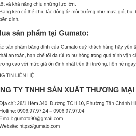
tốt và khả năng chịu những lực lớn.
Băng keo có thể chịu tác động từ môi trường như mưa gió, bụi
bền dính.
Mua sản phẩm tại Gumato:
ác sản phẩm băng dính của Gumato quý khách hàng hãy yên tâ
 thái an toàn, hạn chế tối đa rủi ro hư hỏng trong quá trình v
lượng cao với mức giá ổn định nhất trên thị trường, liên hệ nga
G TIN LIÊN HỆ
NG TY TNHH SẢN XUẤT THƯƠNG MẠI
Địa chỉ: 28/1 Hẻm 340, Đường TCH 10, Phường Tân Chánh Hi
Hotline: 0906.97.97.24 – 0906.97.97.04
Email: gumato90@gmail.com
Website: https://gumato.com