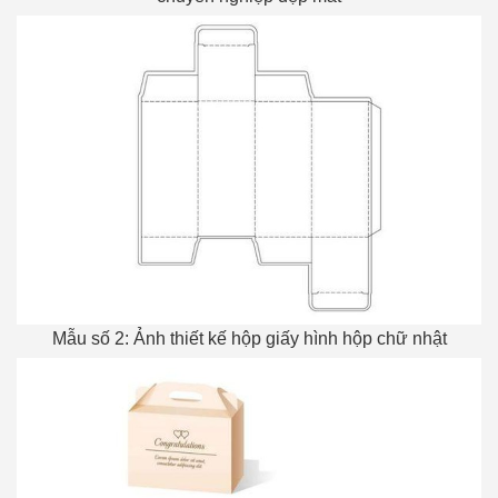
Mẫu số 2: Ảnh thiết kế hộp giấy hình hộp chữ nhật