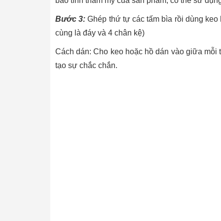
bảo tính thẩm mỹ của sản phẩm; có thể sử dụn
Bước 3:
Ghép thứ tự các tấm bìa rồi dùng keo
cùng là đáy và 4 chân kệ)
Cách dán: Cho keo hoặc hồ dán vào giữa mỗi tấ
tạo sự chắc chắn.