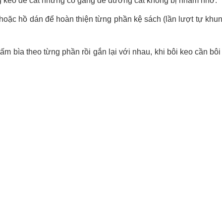
g kéo để cắt nhưng cố gắng để đường cắt không bị nham nhở.
 hoặc hồ dán để hoàn thiện từng phần kệ sách (lần lượt tự khu
m bìa theo từng phần rồi gắn lại với nhau, khi bôi keo cần bô