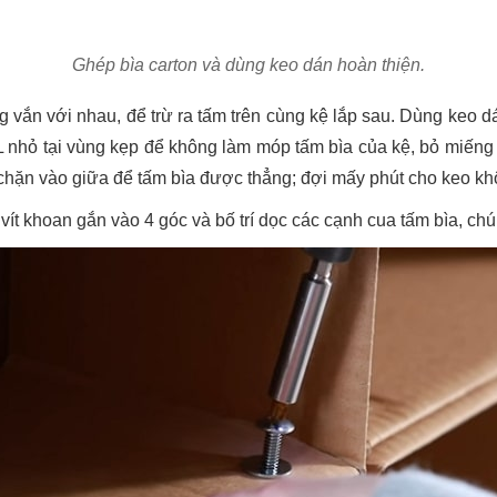
Ghép bìa carton và dùng keo dán hoàn thiện.
vắn với nhau, để trừ ra tấm trên cùng kệ lắp sau. Dùng keo dá
L nhỏ tại vùng kẹp để không làm móp tấm bìa của kệ, bỏ miếng 
hặn vào giữa để tấm bìa được thẳng; đợi mấy phút cho keo khô
ít khoan gắn vào 4 góc và bố trí dọc các cạnh cua tấm bìa, chú