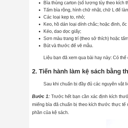
Bìa thùng carton (số lượng tùy theo kích 
Tấm bìa rộng, hình chữ nhật, chữ L để l
Các loại kẹp to, nhỏ;
Keo, hồ dán loại dính chắc; hoặc đinh, ốc v
Kéo, dao dọc giấy;
Sơn màu trang trí (theo sở thích) hoặc tấ
Bút và thước để vẽ mẫu.
Liệu bạn đã xem qua bài hay này: Có th
2. Tiến hành làm kệ sách bằng t
Sau khi chuẩn bị đầy đủ các nguyên vật l
Bước 1:
Trước hết bạn cần xác định kích thướ
miếng bìa đã chuẩn bị theo kích thước thực tế 
phần của kệ sách.