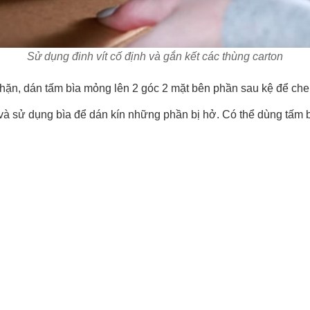
Sử dụng đinh vít cố định và gắn kết các thùng carton
chặn, dán tấm bìa mỏng lên 2 góc 2 mặt bên phần sau kệ để che
à sử dụng bìa để dán kín những phần bị hở. Có thể dùng tấm bì