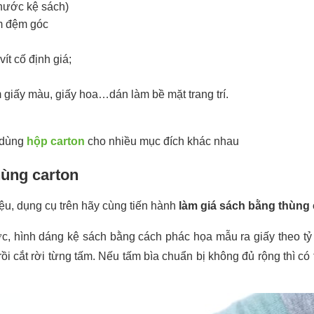
thước kệ sách)
àm đệm góc
ít cố định giá;
m giấy màu, giấy hoa…dán làm bề mặt trang trí.
ể dùng
hộp carton
cho nhiều mục đích khác nhau
hùng carton
iệu, dụng cụ trên hãy cùng tiến hành
làm giá sách bằng thùng 
c, hình dáng kệ sách bằng cách phác họa mẫu ra giấy theo tỷ 
rồi cắt rời từng tấm. Nếu tấm bìa chuẩn bị không đủ rộng thì 