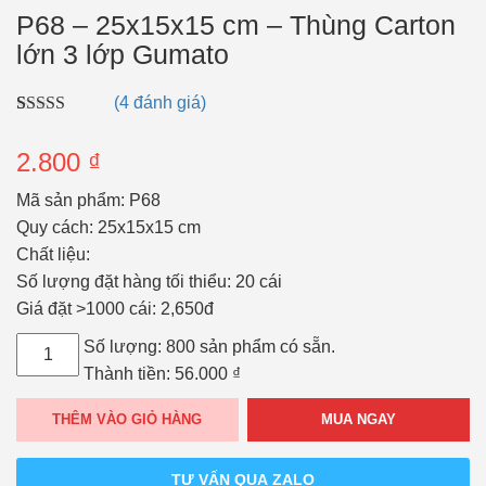
P68 – 25x15x15 cm – Thùng Carton
lớn 3 lớp Gumato
(
4
đánh giá)
5.00
4
trên 5
dựa trên
2.800
₫
đánh giá
Mã sản phẩm: P68
Quy cách: 25x15x15 cm
Chất liệu:
Số lượng đặt hàng tối thiểu: 20 cái
Giá đặt >1000 cái:
2,650đ
P68
Số lượng:
800 sản phẩm có sẵn.
-
Thành tiền:
56.000
₫
25x15x15
MUA NGAY
THÊM VÀO GIỎ HÀNG
cm
-
TƯ VẤN QUA ZALO
Thùng