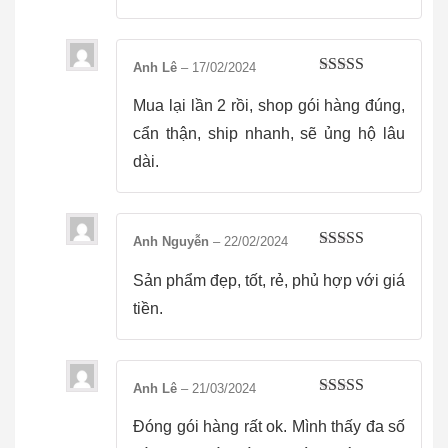
Anh Lê
–
17/02/2024
Được xếp
hạng
5
5 sao
Mua lại lần 2 rồi, shop gói hàng đúng,
cẩn thận, ship nhanh, sẽ ủng hộ lâu
dài.
Anh Nguyễn
–
22/02/2024
Được xếp
hạng
5
5 sao
Sản phẩm đẹp, tốt, rẻ, phủ hợp với giá
tiền.
Anh Lê
–
21/03/2024
Được xếp
hạng
5
5 sao
Đóng gói hàng rất ok. Mình thấy đa số