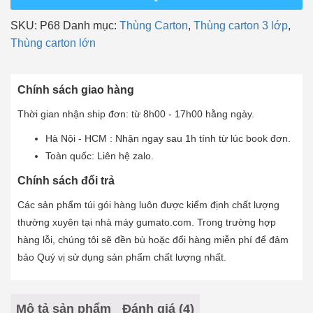
Carton
SKU:
P68
Danh mục:
Thùng Carton
,
Thùng carton 3 lớp
,
lớn
Thùng carton lớn
3
lớp
Gumato
Chính sách giao hàng
số
Thời gian nhận ship đơn: từ 8h00 - 17h00 hằng ngày.
lượng
Hà Nội - HCM : Nhận ngay sau 1h tính từ lúc book đơn.
Toàn quốc: Liên hệ zalo.
Chính sách đổi trả
Các sản phẩm túi gói hàng luôn được kiểm định chất lượng
thường xuyên tại nhà máy gumato.com. Trong trường hợp
hàng lỗi, chúng tôi sẽ đền bù hoặc đổi hàng miễn phí để đảm
bảo Quý vị sử dụng sản phẩm chất lượng nhất.
Mô tả sản phẩm
Đánh giá (4)