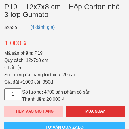
P19 – 12x7x8 cm – Hộp Carton nhỏ
3 lớp Gumato
(
4
đánh giá)
5.00
4
trên 5
dựa trên
1.000
₫
đánh giá
Mã sản phẩm: P19
Quy cách: 12x7x8 cm
Chất liệu:
Số lượng đặt hàng tối thiểu: 20 cái
Giá đặt >1000 cái:
950đ
P19
Số lượng:
4700 sản phẩm có sẵn.
-
Thành tiền:
20.000
₫
12x7x8
MUA NGAY
THÊM VÀO GIỎ HÀNG
cm
-
TƯ VẤN QUA ZALO
Hộp