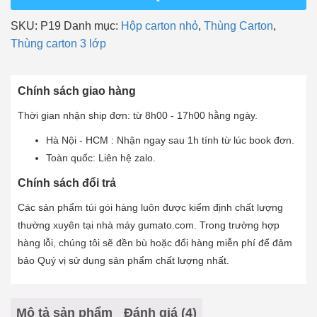
Carton
SKU:
P19
Danh mục:
Hộp carton nhỏ
,
Thùng Carton
,
nhỏ
Thùng carton 3 lớp
3
lớp
Gumato
Chính sách giao hàng
số
Thời gian nhận ship đơn: từ 8h00 - 17h00 hằng ngày.
lượng
Hà Nội - HCM : Nhận ngay sau 1h tính từ lúc book đơn.
Toàn quốc: Liên hệ zalo.
Chính sách đổi trả
Các sản phẩm túi gói hàng luôn được kiểm định chất lượng
thường xuyên tại nhà máy gumato.com. Trong trường hợp
hàng lỗi, chúng tôi sẽ đền bù hoặc đổi hàng miễn phí để đảm
bảo Quý vị sử dụng sản phẩm chất lượng nhất.
Mô tả sản phẩm
Đánh giá (4)