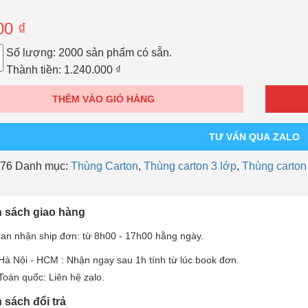
00
₫
o
Số lượng:
2000 sản phẩm có sẵn.
Thành tiền:
1.240.000
₫
THÊM VÀO GIỎ HÀNG
TƯ VẤN QUA ZALO
76
Danh mục:
Thùng Carton
,
Thùng carton 3 lớp
,
Thùng carton
 sách giao hàng
ian nhận ship đơn: từ 8h00 - 17h00 hằng ngày.
Hà Nội - HCM : Nhận ngay sau 1h tính từ lúc book đơn.
Toàn quốc: Liên hệ zalo.
 sách đổi trả