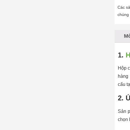
cm
Các sả
số
chúng 
lượng
Mô
1.
H
Hộp c
hàng 
cấu t
2. 
Sản p
chọn 