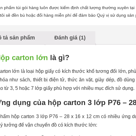
n phẩm túi gói hàng luôn được kiểm định chất lượng thường xuyên tại
tôi sẽ đền bù hoặc đổi hàng miễn phí để đảm bảo Quý vị sử dụng sản
 tả sản phẩm
Đánh giá (1)
ộp carton lớn
là gì?
arton lớn là loại hộp giấy có kích thước khổ tương đối lớn, ph
hóa như sách, thiết bị điện tử, thức ăn vặt, giày dép, đồ dù
ạo từ 3, 5 hoặc 7 lớp giấy phù hợp với nhiều mục đích sử dụng.
Ứng dụng của hộp carton 3 lớp P76 – 28
hẩm hộp carton 3 lớp P76 – 28 x 16 x 12 cm có nhiều ứng d
lý tưởng để vận chuyển đồ có kích thước lớn: