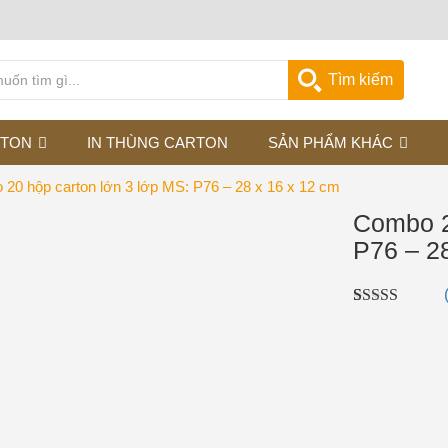
Tìm kiếm
RTON
IN THÙNG CARTON
SẢN PHẨM KHÁC
20 hộp carton lớn 3 lớp MS: P76 – 28 x 16 x 12 cm
Combo 2
P76 – 2
5.00
1
trên 5
dựa trên
đánh giá